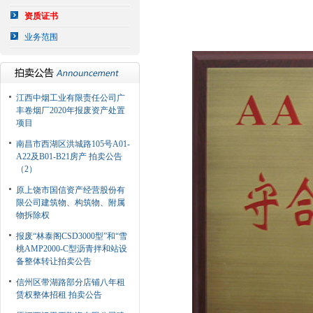
资质证书
业务范围
江西中烟工业有限责任公司广
丰卷烟厂2020年报废资产处置
项目
南昌市西湖区洪城路105号A01-
A22及B01-B21房产 拍卖公告
（2）
原上饶市国信资产经营股份有
限公司建筑物、构筑物、附属
物拆除权
报废“林泰阁CSD3000型”和“雪
桃AMP2000-C型沥青拌和站设
备整体转让拍卖公告
信州区带湖路部分店铺八年租
赁权整体招租 拍卖公告