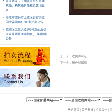
原江西汉玉王陶瓷有限公司建
筑物、构筑物拆除权及废旧设
备
浙江省绍兴市上虞区百官街道
国大花园1幢1603室拍卖公告
信州区五三大道202号三处及信
江东路两处商铺招租(三年)拍卖
公告
上一个：
收费许可证
下一个：
税务登记证
网站首页
|
关于新洲
|
拍卖公告
|