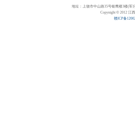
地址：上饶市中山路35号银鹰楼3楼(军分区斜对面)
Copynight
©
2012 江西
赣ICP备1200